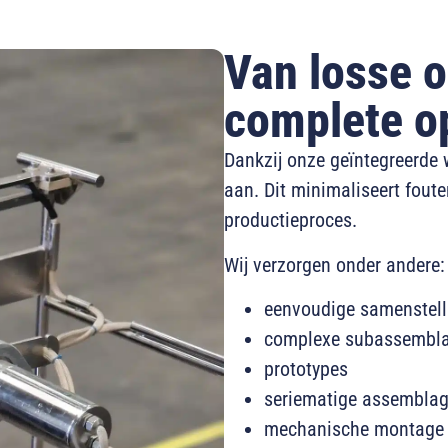
Van losse 
complete o
Dankzij onze geïntegreerde 
aan. Dit minimaliseert fouten
productieproces.
Wij verzorgen onder andere:
eenvoudige samenstell
complexe subassembl
prototypes
seriematige assembla
mechanische montage