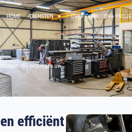
HOME
DIENSTEN
OVER ONS
DVA PROJE
mblages. Wij ontzorgen uw
een
efficiënt