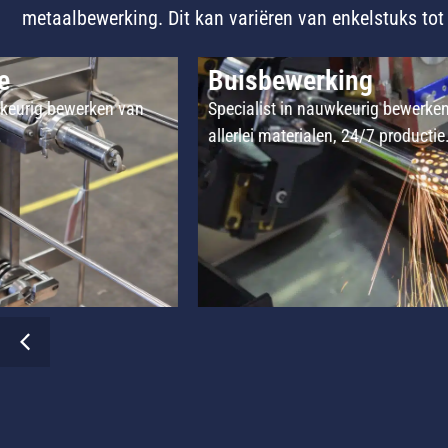
metaalbewerking. Dit kan variëren van enkelstuks tot g
Buisbewerking
urig bewerken van
Specialist in nauwkeurig bewerken v
allerlei materialen, 24/7 productie.