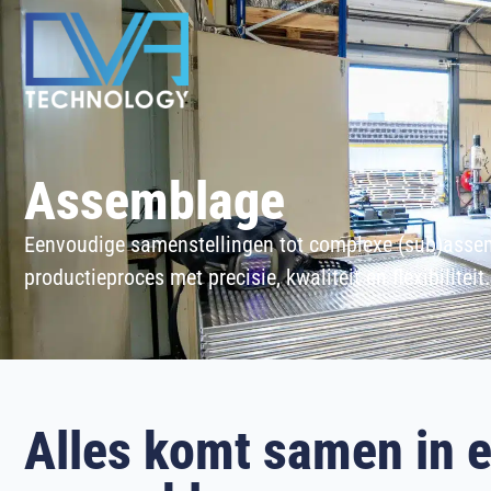
Assemblage
Eenvoudige samenstellingen tot complexe (sub)asse
productieproces met precisie, kwaliteit en flexibiliteit.
Alles komt samen in 