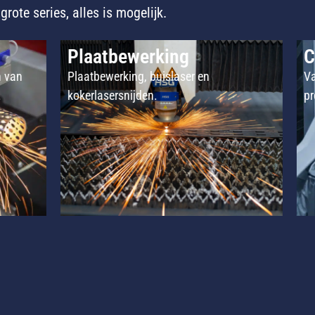
rote series, alles is mogelijk.
Plaatbewerking
CN
an
Plaatbewerking, buislaser en
Van e
kokerlasersnijden.
produ