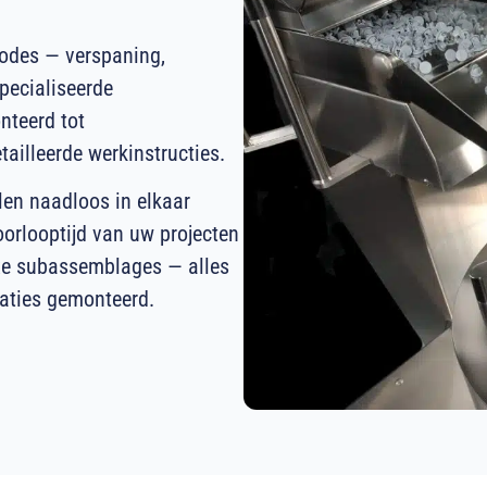
odes — verspaning,
ecialiseerde
nteerd tot
ailleerde werkinstructies.
len naadloos in elkaar
orlooptijd van uw projecten
xe subassemblages — alles
caties gemonteerd.