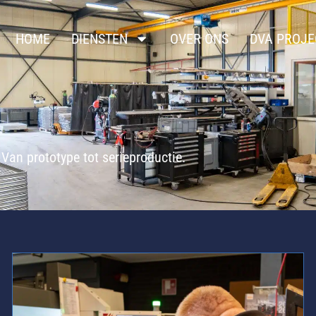
HOME
DIENSTEN
OVER ONS
DVA PROJE
 Van prototype tot serieproductie.