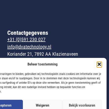
Contactgegevens
+31 (0)591 230 027
info@dvatechnology.nl
Koriander 21, 7892 AA Klazienaveen
KVK: 82988293
Beheer toestemming
BTW: NL862682290B01
rvaringen te bieden, gebruiken wij technologieën zoals cookies om informatie over je
e slaan en/of te raadplegen. Door in te stemmen met deze technologieën kunnen wij
s surfgedrag of unieke ID's op deze site verwerken. Als je geen toestemming geeft of
g intrekt, kan dit een nadelige invloed hebben op bepaalde functies en
n.
epteren
Weigeren
Bekijk voorkeuren