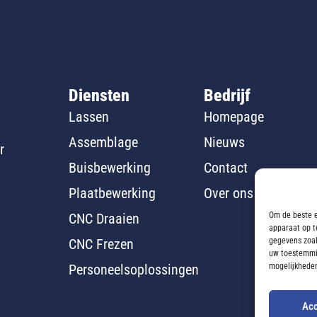
Diensten
Bedrijf
Lassen
Homepage
Assemblage
Nieuws
r
Buisbewerking
Contact
Plaatbewerking
Over ons
Om de beste e
CNC Draaien
apparaat op t
gegevens zoal
CNC Frezen
uw toestemmin
mogelijkhede
Personeelsoplossingen
Acc