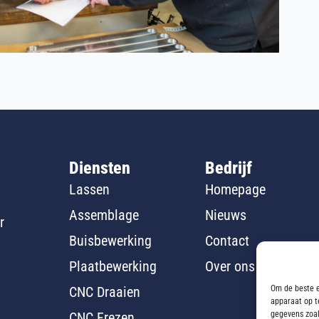
Diensten
Bedrijf
Lassen
Homepage
Assemblage
Nieuws
r
Buisbewerking
Contact
Plaatbewerking
Over ons
Om de beste e
CNC Draaien
apparaat op t
gegevens zoal
CNC Frezen