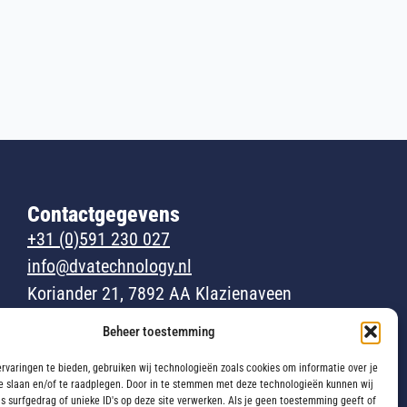
Contactgegevens
+31 (0)591 230 027
info@dvatechnology.nl
Koriander 21, 7892 AA Klazienaveen
KVK: 82988293
Beheer toestemming
BTW: NL862682290B01
rvaringen te bieden, gebruiken wij technologieën zoals cookies om informatie over je
e slaan en/of te raadplegen. Door in te stemmen met deze technologieën kunnen wij
s surfgedrag of unieke ID's op deze site verwerken. Als je geen toestemming geeft of