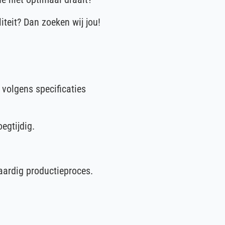
teit? Dan zoeken wij jou!
volgens specificaties
egtijdig.
waardig productieproces.