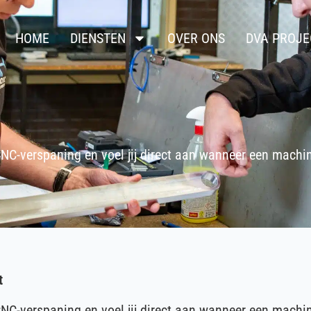
HOME
DIENSTEN
OVER ONS
DVA PROJE
 CNC-verspaning en voel jij direct aan wanneer een machi
t
 CNC-verspaning en voel jij direct aan wanneer een machi