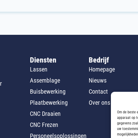
Diensten
Bedrijf
Lassen
Homepage
Assemblage
Nieuws
r
Buisbewerking
Contact
Plaatbewerking
Over ons
Om de beste e
CNC Draaien
apparaat op t
gegevens zoal
CNC Frezen
uw toestemmin
mogelijkhede
Personeelsoplossingen