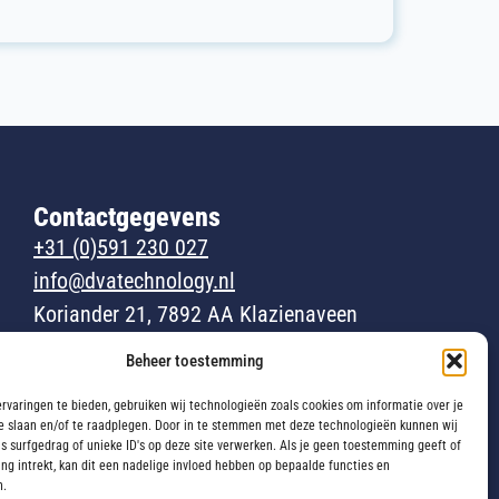
MEER 
Contactgegevens
+31 (0)591 230 027
info@dvatechnology.nl
Koriander 21, 7892 AA Klazienaveen
KVK: 82988293
Beheer toestemming
BTW: NL862682290B01
rvaringen te bieden, gebruiken wij technologieën zoals cookies om informatie over je
e slaan en/of te raadplegen. Door in te stemmen met deze technologieën kunnen wij
s surfgedrag of unieke ID's op deze site verwerken. Als je geen toestemming geeft of
g intrekt, kan dit een nadelige invloed hebben op bepaalde functies en
n.